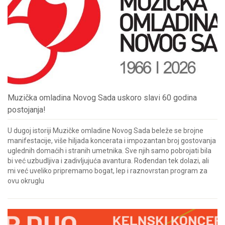
Muzička omladina Novog Sada uskoro slavi 60 godina
postojanja!
U dugoj istoriji Muzičke omladine Novog Sada beleže se brojne
manifestacije, više hiljada koncerata i impozantan broj gostovanja
uglednih domaćih i stranih umetnika. Sve njih samo pobrojati bila
bi već uzbudljiva i zadivljujuća avantura. Rođendan tek dolazi, ali
mi već uveliko pripremamo bogat, lep i raznovrstan program za
ovu okruglu