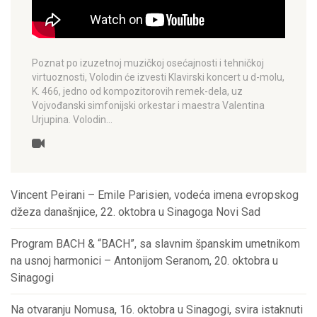
Poznat po izuzetnoj muzičkoj osećajnosti i tehničkoj
virtuoznosti, Volodin će izvesti Klavirski koncert u d-molu,
K. 466, jedno od kompozitorovih remek-dela, uz
Vojvođanski simfonijski orkestar i maestra Valentina
Urjupina. Volodin…
Vincent Peirani – Emile Parisien, vodeća imena evropskog
džeza današnjice, 22. oktobra u Sinagoga Novi Sad
Program BACH & “BACH”, sa slavnim španskim umetnikom
na usnoj harmonici – Antonijom Seranom, 20. oktobra u
Sinagogi
Na otvaranju Nomusa, 16. oktobra u Sinagogi, svira istaknuti