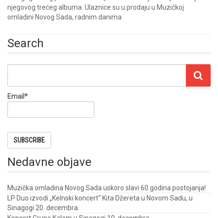
njegovog trećeg albuma. Ulaznice su u prodaju u Muzičkoj
omladini Novog Sada, radnim danima
Search
Email*
Nedavne objave
Muzička omladina Novog Sada uskoro slavi 60 godina postojanja!
LP Duo izvodi „Kelnski koncert“ Kita Džereta u Novom Sadu, u
Sinagogi 20. decembra.
Koncert Grupe Kalem u Sinagogi 10. decembra