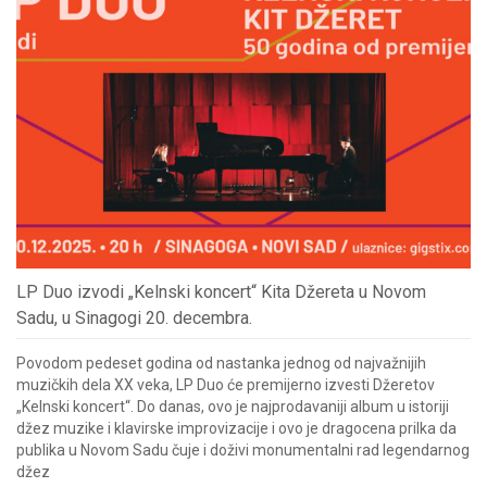
LP Duo izvodi „Kelnski koncert“ Kita Džereta u Novom
Sadu, u Sinagogi 20. decembra.
Povodom pedeset godina od nastanka jednog od najvažnijih
muzičkih dela XX veka, LP Duo će premijerno izvesti Džeretov
„Kelnski koncert“. Do danas, ovo je najprodavaniji album u istoriji
džez muzike i klavirske improvizacije i ovo je dragocena prilka da
publika u Novom Sadu čuje i doživi monumentalni rad legendarnog
džez