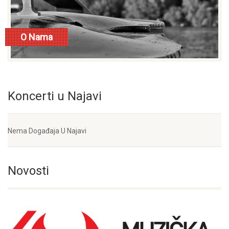
O Nama
opširnije
Koncerti u Najavi
Nema Događaja U Najavi
Novosti