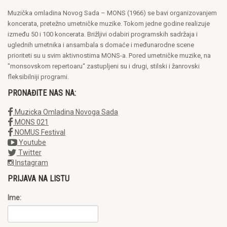
Muzička omladina Novog Sada – MONS (1966) se bavi organizovanjem
koncerata, pretežno umetničke muzike. Tokom jedne godine realizuje
između 50 i 100 koncerata. Brižljivi odabiri programskih sadržaja i
uglednih umetnika i ansambala s domaće i međunarodne scene
prioriteti su u svim aktivnostima MONS-a. Pored umetničke muzike, na
"monsovskom repertoaru“ zastupljeni su i drugi, stilski i žanrovski
fleksibilniji programi.
PRONAĐITE NAS NA:
Muzicka Omladina Novoga Sada
MONS 021
NOMUS Festival
Youtube
Twitter
Instagram
PRIJAVA NA LISTU
Ime: